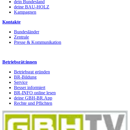
dein Bundesland
deine BAU-HOLZ
Kampagnen
Kontakte
Bundesländer
Zentrale
Presse & Kommunikation
Betriebsrät:innen
Betriebsrat gründen
BR-Bildung
Service
Besser informiert
BR-INFO online lesen
deine GBH-BR.App
Rechte und Pflichten