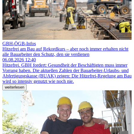
GBH-ÖGB-Infos
Hitzefrei am Bau auf Rekordkurs – aber noch immer erhalten nicht
alle Bauarbeiter den Schutz, den sie verdienen
06.08.2026 12:40
Hitzefrei.
GBH fordert: Gesundheit der Beschäftigten muss immer
Vorrang haben. Die aktuellen Zahlen der Bauarbeiter-Urlaubs- und
Abfertigungskasse (BUAK) zeigen: Die Hitzefrei-Regelung am Bau
wird so intensiv genutzt wie noch nie.
weiterlesen