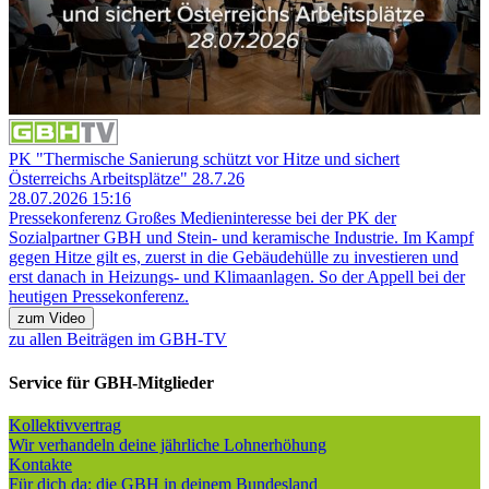
PK "Thermische Sanierung schützt vor Hitze und sichert
Österreichs Arbeitsplätze" 28.7.26
28.07.2026 15:16
Pressekonferenz
Großes Medieninteresse bei der PK der
Sozialpartner GBH und Stein- und keramische Industrie. Im Kampf
gegen Hitze gilt es, zuerst in die Gebäudehülle zu investieren und
erst danach in Heizungs- und Klimaanlagen. So der Appell bei der
heutigen Pressekonferenz.
zum Video
zu allen Beiträgen im GBH-TV
Service für GBH-Mitglieder
Kollektivvertrag
Wir verhandeln deine jährliche Lohnerhöhung
Kontakte
Für dich da: die GBH in deinem Bundesland