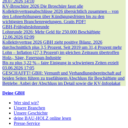
28.07.2026 14:10
KV-Broschüre 2026
Die Broschüre fasst alle
Kollektivvertragsabschlüsse 2026 übersichtlich zusammen – von
den Lohnerhöhungen über Kündigungsfristen bis zu den
wichtigsten Branchenregelungen. Gratis PDF!
GBH-Frühjahrslohnrunde
Lohnrunde 2026: Mehr Geld für 250.000 Beschäftigte
12.06.2026 02:09
Kollektivvertrag 2026
GBH zieht positive Bilanz. 2026
durchschnittlich plus 3,5 Prozent. Seit 2019 um 31,4 Prozent mehr
Lohn – Inflation (27,3 Prozent) im gleichen Zeitraum übertroffen
Holz-, Säge, Faserspan-Industrie
Bis zu plus 3,22 % – faire Einigung in schwierigen Zeiten erzielt
03.06.2026 17:05
GESCHAFFT!
GBH: Vernunft und Verhandlungsbereitschaft auf
beiden Seiten führen zu tragfähigem Abschluss für Beschäftigte und
Betriebe. Anbei der Abschluss im Detail sowie die KV-Infoplakat
Deine GBH
Wer sind wir?
Unsere Branchen
Unsere Geschichte
deine BAU-HOLZ online lesen
Presse-Service