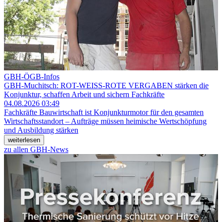
GBH-ÖGB-Infos
GBH-Muchitsch: ROT-WEISS-ROTE VERGABEN stärken die
Konjunktur, schaffen Arbeit und sichern Fachkräfte
04.08.2026 03:49
Fachkräfte
Bauwirtschaft ist Konjunkturmotor für den gesamten
Wirtschaftsstandort – Aufträge müssen heimische Wertschöpfung
und Ausbildung stärken
weiterlesen
zu allen GBH-News