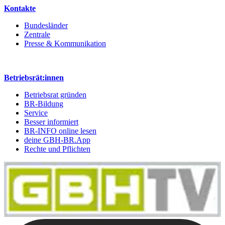
Kontakte
Bundesländer
Zentrale
Presse & Kommunikation
Betriebsrät:innen
Betriebsrat gründen
BR-Bildung
Service
Besser informiert
BR-INFO online lesen
deine GBH-BR.App
Rechte und Pflichten