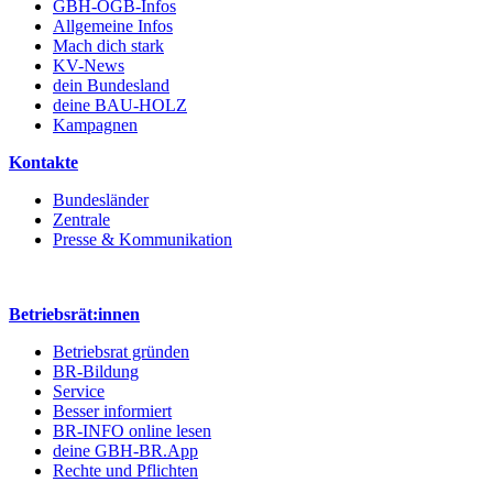
GBH-ÖGB-Infos
Allgemeine Infos
Mach dich stark
KV-News
dein Bundesland
deine BAU-HOLZ
Kampagnen
Kontakte
Bundesländer
Zentrale
Presse & Kommunikation
Betriebsrät:innen
Betriebsrat gründen
BR-Bildung
Service
Besser informiert
BR-INFO online lesen
deine GBH-BR.App
Rechte und Pflichten