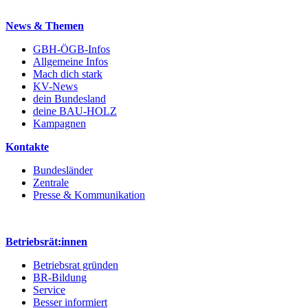
News & Themen
GBH-ÖGB-Infos
Allgemeine Infos
Mach dich stark
KV-News
dein Bundesland
deine BAU-HOLZ
Kampagnen
Kontakte
Bundesländer
Zentrale
Presse & Kommunikation
Betriebsrät:innen
Betriebsrat gründen
BR-Bildung
Service
Besser informiert