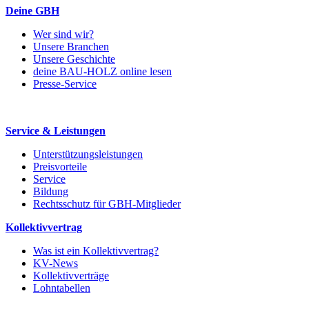
Deine GBH
Wer sind wir?
Unsere Branchen
Unsere Geschichte
deine BAU-HOLZ online lesen
Presse-Service
Service & Leistungen
Unterstützungsleistungen
Preisvorteile
Service
Bildung
Rechtsschutz für GBH-Mitglieder
Kollektivvertrag
Was ist ein Kollektivvertrag?
KV-News
Kollektivverträge
Lohntabellen